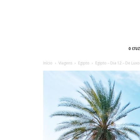
o cru
Início
Viagens
Egipto
Egipto – Dia 12 – De Lux