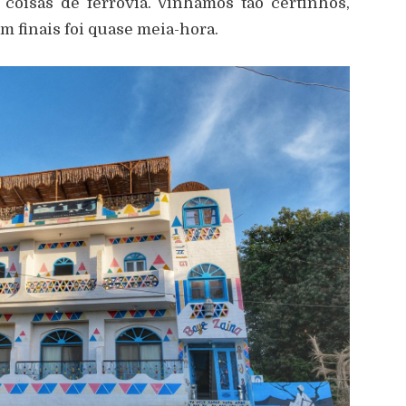
 coisas de ferrovia. Vínhamos tão certinhos,
km finais foi quase meia-hora.