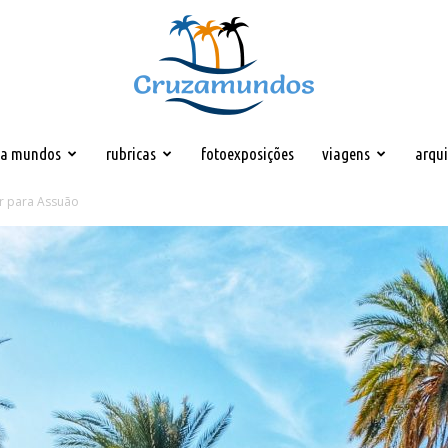
za mundos
rubricas
fotoexposições
viagens
arqu
Cruzamundos
or para Assuão