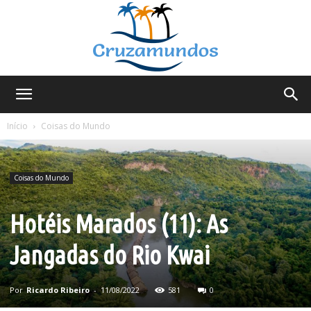
Cruzamundos
Início
Coisas do Mundo
Coisas do Mundo
Hotéis Marados (11): As
Jangadas do Rio Kwai
Por
Ricardo Ribeiro
-
11/08/2022
581
0