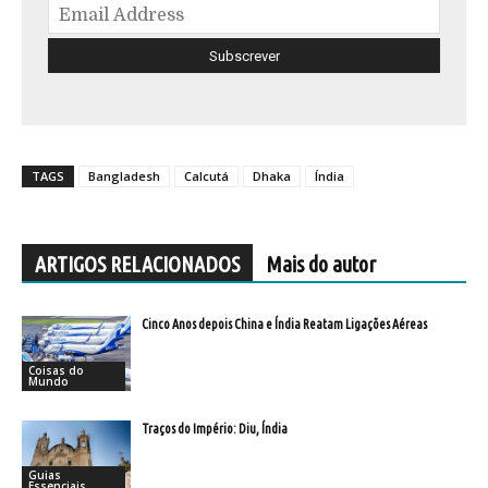
TAGS
Bangladesh
Calcutá
Dhaka
Índia
ARTIGOS RELACIONADOS
Mais do autor
Cinco Anos depois China e Índia Reatam Ligações Aéreas
Coisas do
Mundo
Traços do Império: Diu, Índia
Guias
Essenciais