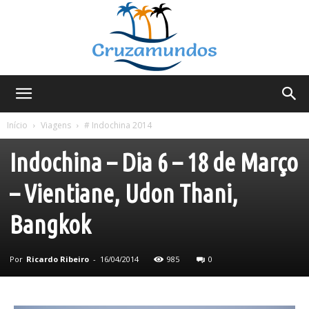
Cruzamundos
Viagens
# Indochina 2014
Laos
Tailândia
Início
Viagens
# Indochina 2014
Indochina – Dia 6 – 18 de Março
– Vientiane, Udon Thani,
Bangkok
Por
Ricardo Ribeiro
-
16/04/2014
985
0