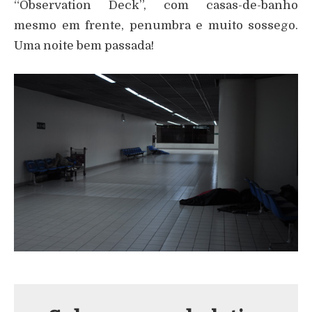
“Observation Deck”, com casas-de-banho
mesmo em frente, penumbra e muito sossego.
Uma noite bem passada!