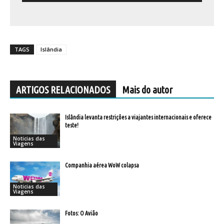
TAGS
Islândia
ARTIGOS RELACIONADOS
Mais do autor
Islândia levanta restrições a viajantes internacionais e oferece
teste!
Noticias das
Viagens
Companhia aérea WoW colapsa
Noticias das
Viagens
Fotos: O Avião