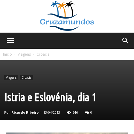
Cruzamundos
Início
Viagens
Croácia
Viagens
Croácia
Istria e Eslovénia, dia 1
Por
Ricardo Ribeiro
-
13/04/2013
646
0