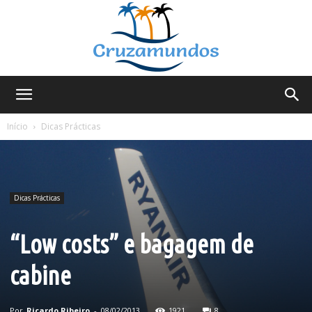
Cruzamundos
Início
Dicas Prácticas
Dicas Prácticas
“Low costs” e bagagem de
cabine
Por
Ricardo Ribeiro
-
08/02/2013
1921
8