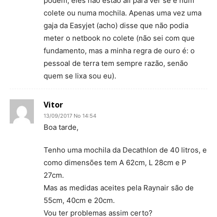
podem, eles não estão ali para ver se é num
colete ou numa mochila. Apenas uma vez uma
gaja da Easyjet (acho) disse que não podia
meter o netbook no colete (não sei com que
fundamento, mas a minha regra de ouro é: o
pessoal de terra tem sempre razão, senão
quem se lixa sou eu).
Vitor
13/09/2017 No 14:54
Boa tarde,
Tenho uma mochila da Decathlon de 40 litros, e
como dimensões tem A 62cm, L 28cm e P
27cm.
Mas as medidas aceites pela Raynair são de
55cm, 40cm e 20cm.
Vou ter problemas assim certo?