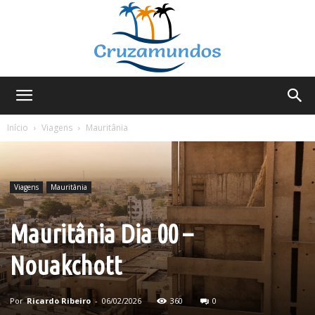
Cruzamundos
Início
Viagens
Mauritânia
Viagens
Mauritânia
Mauritânia Dia 00 –
Nouakchott
Por
Ricardo Ribeiro
-
06/02/2026
360
0