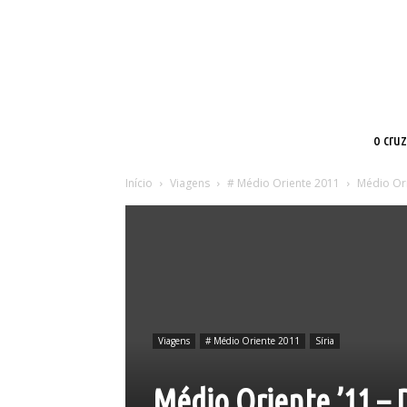
o cru
Início
Viagens
# Médio Oriente 2011
Médio Ori
Viagens
# Médio Oriente 2011
Síria
Médio Oriente ’11 – 