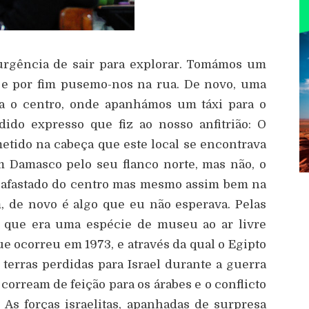
urgência de sair para explorar. Tomámos um
e por fim pusemo-nos na rua. De novo, uma
ra o centro, onde apanhámos um táxi para o
dido expresso que fiz ao nosso anfitrião: O
etido na cabeça que este local se encontrava
 Damasco pelo seu flanco norte, mas não, o
o afastado do centro mas mesmo assim bem na
, de novo é algo que eu não esperava. Pelas
va que era uma espécie de museu ao ar livre
e ocorreu em 1973, e através da qual o Egipto
 terras perdidas para Israel durante a guerra
 corream de feição para os árabes e o conflicto
As forças israelitas, apanhadas de surpresa