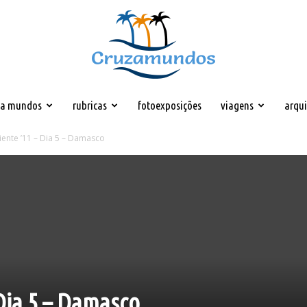
za mundos
rubricas
fotoexposições
viagens
arqu
Cruzamundos
ente ’11 – Dia 5 – Damasco
Dia 5 – Damasco