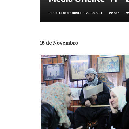
Por
Ricardo Ribeiro
-
22/12/2011
565
15 de Novembro