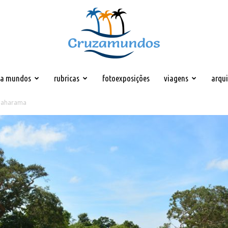
za mundos
rubricas
fotoexposições
viagens
arqu
Cruzamundos
amaharama