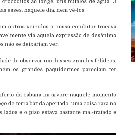
crocodilos ao longe, uns búfalos de água. O
s esses, naquele dia, nem vê-los.
m outros veículos o nosso condutor trocava
iavelmente via aquela expressão de desânimo
os não se deixariam ver.
idade de observar um desses grandes felídeos,
 nem os grandes paquidermes pareciam ter
nforto da cabana na árvore naquele momento
o de terra batida apertado, uma coisa rara no
 lados e o piso estava bastante mal-tratado e