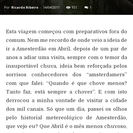
Por
Ricardo Ribeiro
-
14/04/2011
931
1
Esta viagem começou com preparativos fora do
comum. Nem me recordo de onde veio a ideia de
ir a Amesterdão em Abril, depois de um par de
anos a adiar uma visita, sempre com o temor da
insuportável chuva, ideia bem reforçada pelos
sorrisos conhecedores dos “amsterdamers”
com que falei: “Quando é que chove menos?
Tanto faz, está sempre a chover”. E com isto
derrocou a minha vontade de visitar a cidade
dos mil canais. Só que um dia, passei os olhos
pelo historial metereológico de Amesterdão,
que vejo eu? Que Abril é o mês menos chuvoso,