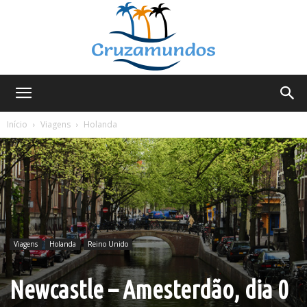
Cruzamundos
Início
Viagens
Holanda
Viagens
Holanda
Reino Unido
Newcastle – Amesterdão, dia 0