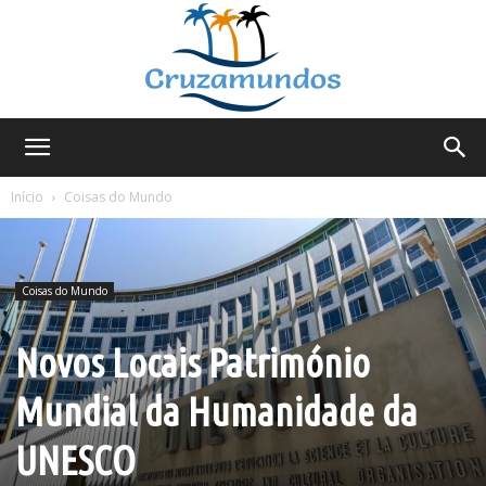
Cruzamundos
Início
Coisas do Mundo
Coisas do Mundo
Novos Locais Património
Mundial da Humanidade da
UNESCO