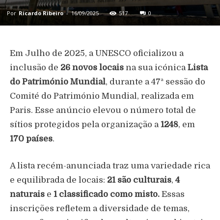
Por
Ricardo Ribeiro
-
16/09/2025
517
0
Em Julho de 2025, a UNESCO oficializou a
inclusão de
26 novos locais
na sua icónica
Lista
do Património Mundial
, durante a 47ª sessão do
Comité do Património Mundial, realizada em
Paris. Esse anúncio elevou o número total de
sítios protegidos pela organização a
1248
, em
170 países
.
A lista recém-anunciada traz uma variedade rica
e equilibrada de locais:
21 são culturais
,
4
naturais
e
1 classificado como misto.
Essas
inscrições refletem a diversidade de temas,