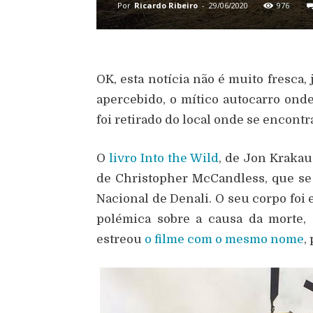
Por
Ricardo Ribeiro
-
29/06/2020
976
OK, esta notícia não é muito fresca,
apercebido, o mítico autocarro ond
foi retirado do local onde se encontr
O
livro Into the Wild
, de Jon Krakau
de
Christopher McCandless, que se
Nacional de Denali. O seu corpo foi
polémica sobre a causa da morte,
estreou
o filme com o mesmo nome
,