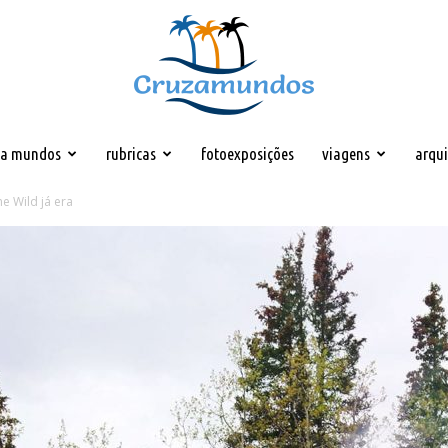
za mundos
rubricas
fotoexposições
viagens
arqu
Cruzamundos
e Wild já era