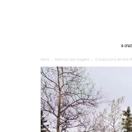
o cru
Início
Noticias das Viagens
O Autocarro de Into th