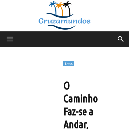
Cruzamundos
Livros
O
Caminho
Faz-se a
Andar,