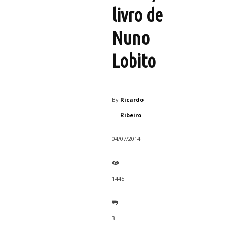
livro de
Nuno
Lobito
By
Ricardo
Ribeiro
04/07/2014
1445
3