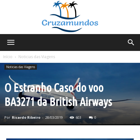
Cruzamundos
Início
Noticias das Viagens
Noticias das Viagens
O Estranho Caso do voo
BA3271 da British Airways
Por
Ricardo Ribeiro
-
28/03/2019
603
0