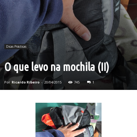
Dicas Prácticas
O que levo na mochila (II)
Por
Ricardo Ribeiro
-
20/04/2015
745
1