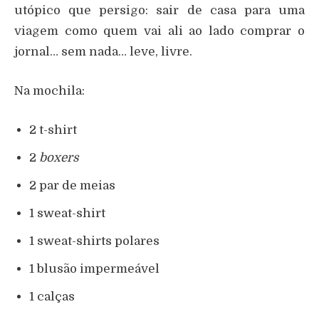
utópico que persigo: sair de casa para uma
viagem como quem vai ali ao lado comprar o
jornal… sem nada… leve, livre.
Na mochila:
2 t-shirt
2
boxers
2 par de meias
1 sweat-shirt
1 sweat-shirts polares
1 blusão impermeável
1 calças