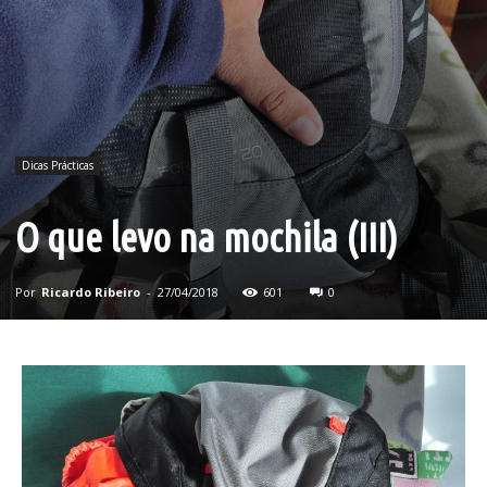
Dicas Prácticas
O que levo na mochila (III)
Por
Ricardo Ribeiro
-
27/04/2018
601
0