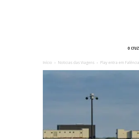
o cru
Início
Noticias das Viagens
Play entra em Falênci