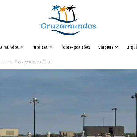
za mundos
rubricas
fotoexposições
viagens
arqu
Cruzamundos
a e deixa Passageiros em Terra