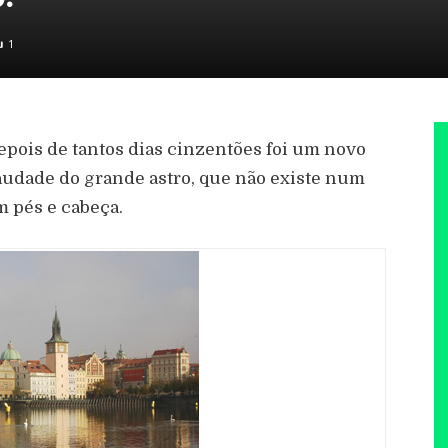
1
epois de tantos dias cinzentões foi um novo
 saudade do grande astro, que não existe num
m pés e cabeça.