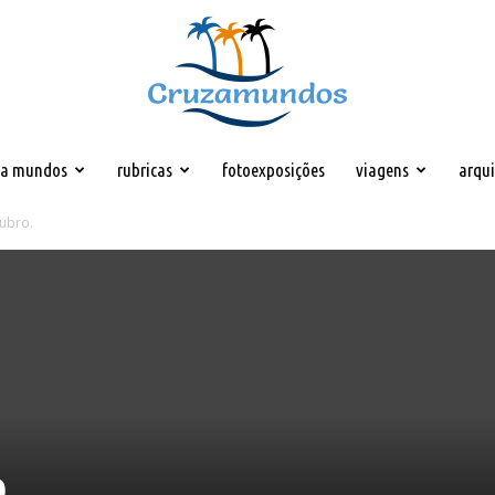
za mundos
rubricas
fotoexposições
viagens
arqu
Cruzamundos
ubro.
.