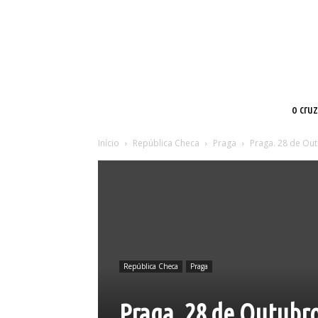
o cru
Início
República Checa
Praga
Praga. 28 de Out
República Checa
Praga
Praga. 28 de Outubro