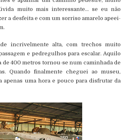
antes e apanhar um caminho pedestre, muito
dúvida muito mais interessante… se eu não
er a desfeita e com um sorriso amarelo apeei-
m.
ade incrivelmente alta, com trechos muito
 passagem e pedregulhos para escalar. Aquilo
ha de 400 metros tornou-se num caminhada de
s. Quando finalmente cheguei ao museu,
a apenas uma hora e pouco para disfrutar da