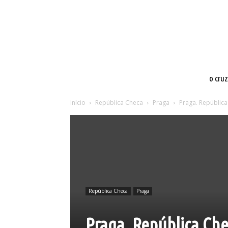
o cru
Início
República Checa
Praga
Praga. República
República Checa
Praga
Praga. República Che