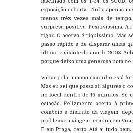
fascinado com os T-34, os SCUD, os
exposição coberta. Tinha apenas mei
menos trêz vezes mais de tempo.
surpresa positiva. Positivissima. A 
rigor. O acervo é riquissimo. Mas 
passo rápido e de disparar umas qu
último visitante do ano de 2008. A
porque deixo uma generosa nota no li
Voltar pelo mesmo caminho está fora
Mas eu sei que passa ali algures o c
no local dentro de 15 minutos. Só 
estação. Felizmente acerto à prim
comboio e disfruto da viagem, depo
problema: a viagem termina em Vrsovi
É em Praga, certo. Até ai tudo bem. 