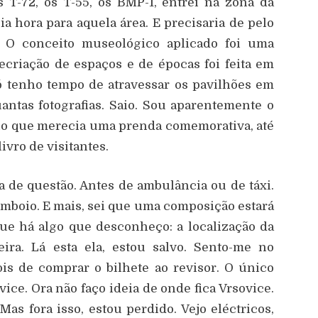
 T-72, os T-55, os BMP-1, entrei na zona da
a hora para aquela área. E precisaria de pelo
 O conceito museológico aplicado foi uma
recriação de espaços e de épocas foi feita em
só tenho tempo de atravessar os pavilhões em
antas fotografias. Saio. Sou aparentemente o
cho que merecia uma prenda comemorativa, até
vro de visitantes.
 de questão. Antes de ambulância ou de táxi.
omboio. E mais, sei que uma composição estará
que há algo que desconheço: a localização da
eira. Lá esta ela, estou salvo. Sento-me no
is de comprar o bilhete ao revisor. O único
ce. Ora não faço ideia de onde fica Vrsovice.
Mas fora isso, estou perdido. Vejo eléctricos,