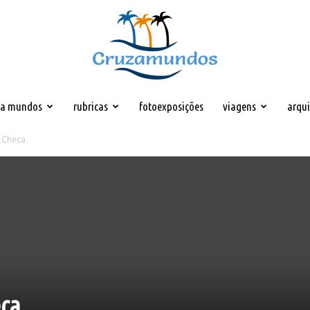
za mundos
rubricas
fotoexposições
viagens
arqu
Cruzamundos
 Checa.
ca.