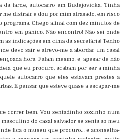
a da tarde, autocarro em Budejovicka. Tinha
 me distrair e dou por mim atrasado, em risco
do programa. Chego afinal com dez minutos de
entro em pânico. Não encontro! Não sei onde
om as indicações em cima da secretária! Tenho
nde devo sair e atrevo-me a abordar um casal
bençoada hora! Falam mesmo, e, apesar de não
eia que eu procuro, acabam por ser a minha
aquele autocarro que eles estavam prestes a
rbas. E pensar que esteve quase a escapar-me
ece correr bem. Vou sentadinho sozinho num
 masculino do casal salvador se senta ao meu
onde fica o museu que procuro… e aconselha-