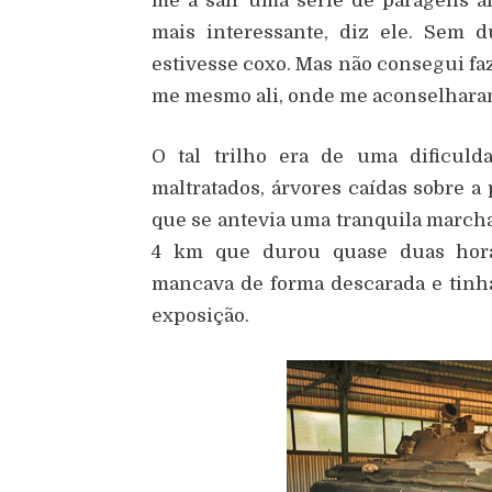
me a sair uma série de paragens 
mais interessante, diz ele. Sem 
estivesse coxo. Mas não consegui faz
me mesmo ali, onde me aconselhara
O tal trilho era de uma dificuld
maltratados, árvores caídas sobre a
que se antevia uma tranquila marc
4 km que durou quase duas hora
mancava de forma descarada e tinh
exposição.