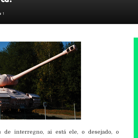
1
de interregno, ai está ele, o desejado, o