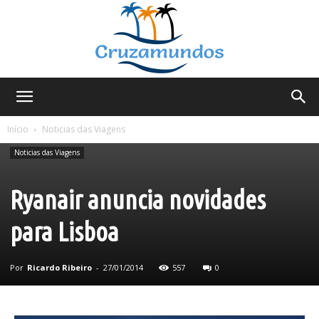
Cruzamundos
Início
Noticias das Viagens
Noticias das Viagens
Ryanair anuncia novidades
para Lisboa
Por
Ricardo Ribeiro
-
27/01/2014
557
0