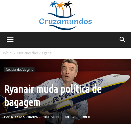
Cruzamundos
Início
Noticias das Viagens
Noticias das Viagens
Ryanair muda política de
bagagem
Por
Ricardo Ribeiro
-
28/09/2018
945
0