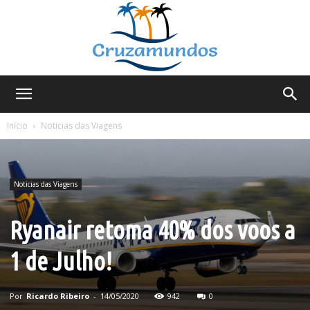
Cruzamundos
Início
Noticias das Viagens
Noticias das Viagens
Ryanair retoma 40% dos voos a
1 de Julho!
Por
Ricardo Ribeiro
-
14/05/2020
942
0