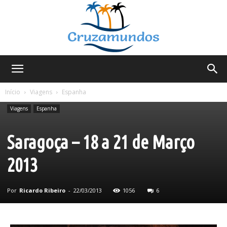
Cruzamundos
Início
Viagens
Espanha
Viagens
Espanha
Saragoça – 18 a 21 de Março
2013
Por
Ricardo Ribeiro
-
22/03/2013
1056
6