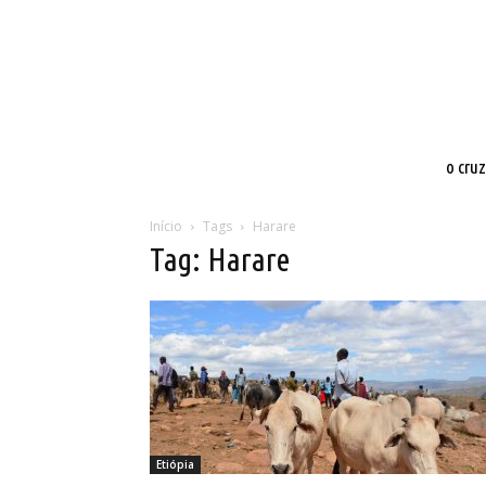
o cru
Início
Tags
Harare
Tag: Harare
Etiópia