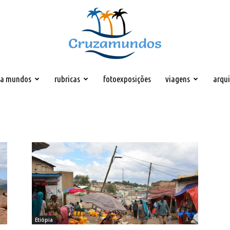
za mundos
rubricas
fotoexposições
viagens
arqu
Cruzamundos
Etiópia