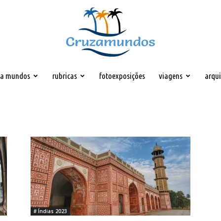
za mundos
rubricas
fotoexposições
viagens
arqu
Cruzamundos
# Índias 2023