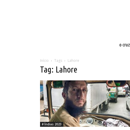
o cru
Início
Tags
Lahore
Tag: Lahore
# Índias 2023