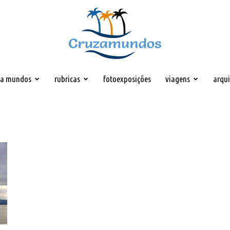
za mundos
rubricas
fotoexposições
viagens
arqu
Cruzamundos