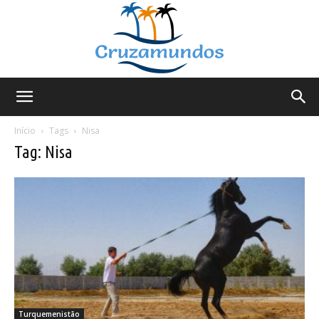
Cruzamundos
Início
Tags
Nisa
Tag: Nisa
Turquemenistão