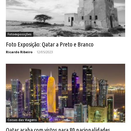
Fotoexposições
Foto Exposição: Qatar a Preto e Branco
Ricardo Ribeiro
-
12/05/2023
Coisas das Viagens
Qatar acaba com vistos para 80 nacionalidades