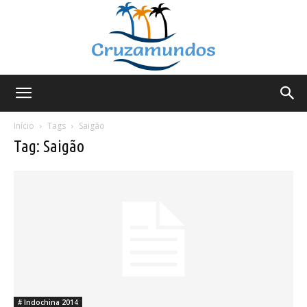
Cruzamundos
Início
Tags
Saigão
Tag: Saigão
# Indochina 2014