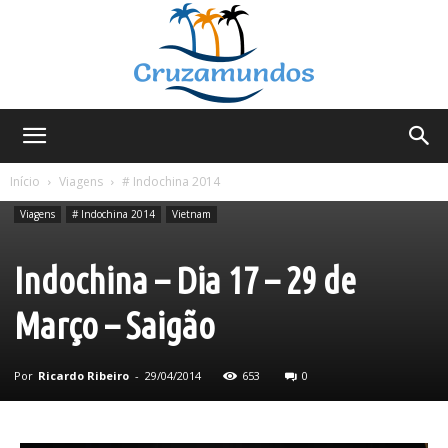
Cruzamundos
Início
Viagens
# Indochina 2014
Viagens
# Indochina 2014
Vietnam
Indochina – Dia 17 – 29 de
Março – Saigão
Por
Ricardo Ribeiro
-
29/04/2014
653
0