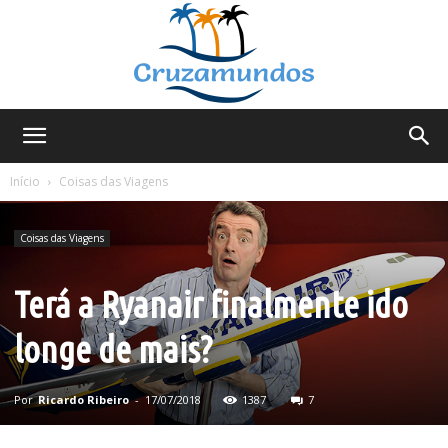
Cruzamundos
Início
Coisas das Viagens
Coisas das Viagens
Terá a Ryanair finalmente ido
longe de mais?
Por
Ricardo Ribeiro
-
17/07/2018
1387
7