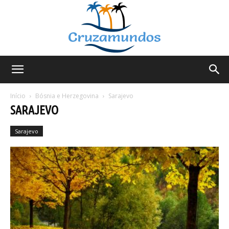
Cruzamundos
Início
Bósnia e Herzegovina
Sarajevo
SARAJEVO
Sarajevo