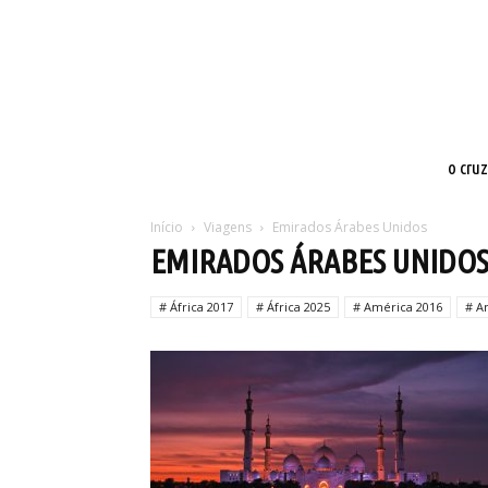
o cru
Início
Viagens
Emirados Árabes Unidos
EMIRADOS ÁRABES UNIDO
# África 2017
# África 2025
# América 2016
# A