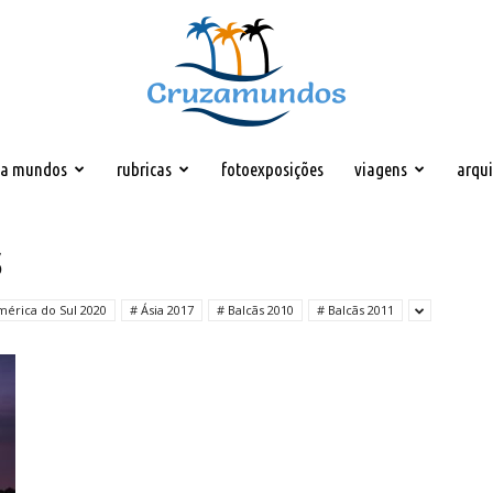
za mundos
rubricas
fotoexposições
viagens
arqu
Cruzamundos
S
mérica do Sul 2020
# Ásia 2017
# Balcãs 2010
# Balcãs 2011