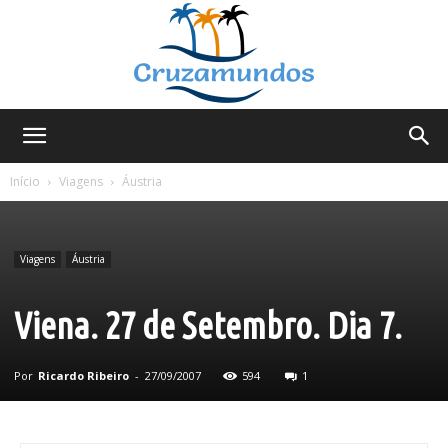
Cruzamundos
Início
Viagens
Áustria
Viagens
Áustria
Viena. 27 de Setembro. Dia 7.
Por
Ricardo Ribeiro
-
27/09/2007
594
1