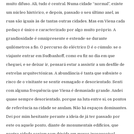
muito difuso. Ali, tudo é central. Numa cidade “normal”, existe
um núcleo histórico, e depois, passado o seu último anel, as
ruas são iguais às de tantas outras cidades. Mas em Viena cada
pedaço é único e caracterizado por algo muito próprio. A
grandiosidade é omnipresente e extende-se durante
quilómetros a fio. O percurso do eléctrico D é o cúmulo: se o
viajante entrar em Sudbanhoff, como eu fiz no dia em que
cheguei, e se deixar ir, pensará estar a assistir a um desfile de
estrelas arquitectónicas. A abundância é tanta que subsiste o
risco de o visitante se sentir esmagado e desorientado. Senti
com alguma frequência que Viena é demasiado grande. Andei
quase sempre desorientado, porque na luta entre si, os pontos
de referência na cidade se anulam. Não há espaços dominantes.
Dei por mim hesitante perante a ideia de já ter passado por
este ou aquele ponto, diante de monumentais edíficios, que
noutra cidade seriam sem dúvida um marco inesquecível.