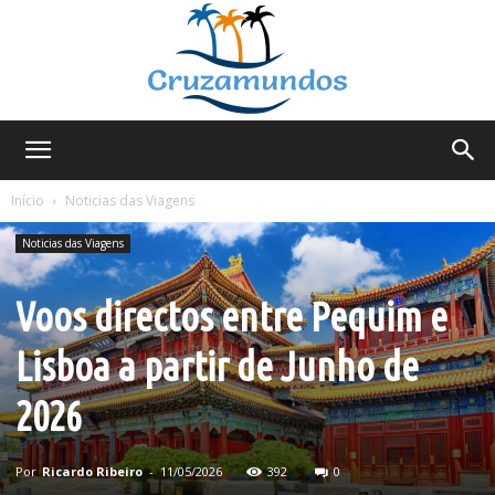
Cruzamundos
Início
Noticias das Viagens
Noticias das Viagens
Voos directos entre Pequim e
Lisboa a partir de Junho de
2026
Por
Ricardo Ribeiro
-
11/05/2026
392
0