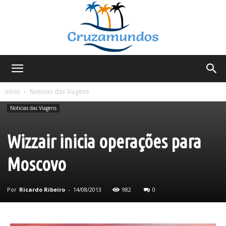
Cruzamundos
Início
Noticias das Viagens
Noticias das Viagens
Wizzair inicia operações para
Moscovo
Por
Ricardo Ribeiro
-
14/08/2013
982
0