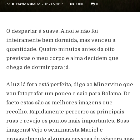
Por
Ricardo Ribeiro
-
05/12/2017
1180
0
O despertar é suave. A noite não foi
inteiramente bem dormida, mas venceu a
quantidade. Quatro minutos antes da oito
previstas o meu corpo e alma decidem que
chega de dormir para já.
A luz lá fora está perfeita, digo ao Minervino que
vou fotografar um pouco e saio para Bolama. De
facto estas são as melhores imagens que
recolho. Rapidamente percorro as principais
ruas e revejo os pontos mais importantes. Boas
imagens! Vejo o seminarista Maciel e
provavelmente algumas pessoas da véspera mas