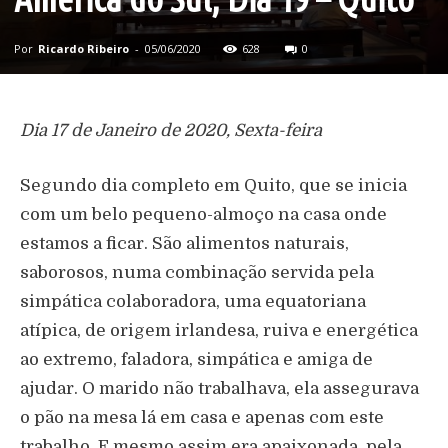
Por
Ricardo Ribeiro
-
05/06/2020
628
0
Dia 17 de Janeiro de 2020, Sexta-feira
Segundo dia completo em Quito, que se inicia
com um belo pequeno-almoço na casa onde
estamos a ficar. São alimentos naturais,
saborosos, numa combinação servida pela
simpática colaboradora, uma equatoriana
atípica, de origem irlandesa, ruiva e energética
ao extremo, faladora, simpática e amiga de
ajudar. O marido não trabalhava, ela assegurava
o pão na mesa lá em casa e apenas com este
trabalho. E mesmo assim era apaixonada, pela