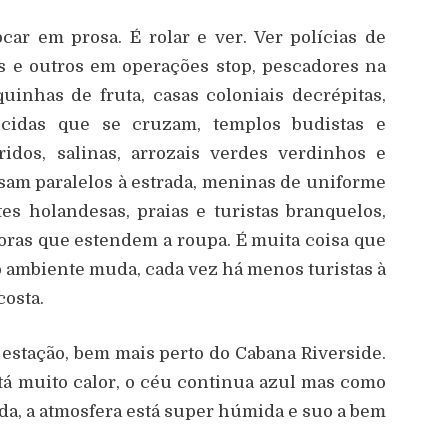
car em prosa. É rolar e ver. Ver polícias de
os e outros em operações stop, pescadores na
uinhas de fruta, casas coloniais decrépitas,
icidas que se cruzam, templos budistas e
ridos, salinas, arrozais verdes verdinhos e
sam paralelos à estrada, meninas de uniforme
es holandesas, praias e turistas branquelos,
horas que estendem a roupa. É muita coisa que
 o ambiente muda, cada vez há menos turistas à
costa.
estação, bem mais perto do Cabana Riverside.
tá muito calor, o céu continua azul mas como
a, a atmosfera está super húmida e suo a bem