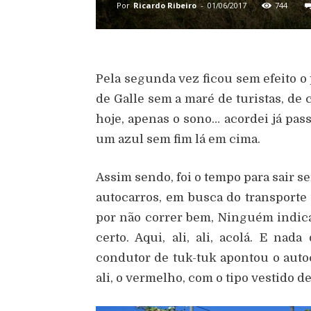
Por
Ricardo Ribeiro
-
01/06/2017
744
Pela segunda vez ficou sem efeito o 
de Galle sem a maré de turistas, de 
hoje, apenas o sono… acordei já pass
um azul sem fim lá em cima.
Assim sendo, foi o tempo para sair s
autocarros, em busca do transporte
por não correr bem, Ninguém indic
certo. Aqui, ali, ali, acolá. E na
condutor de tuk-tuk apontou o aut
ali, o vermelho, com o tipo vestido d