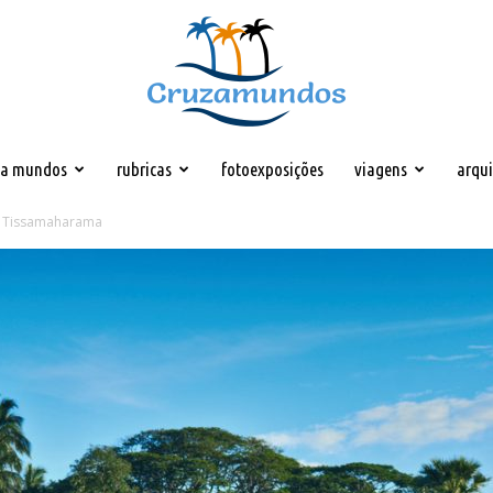
za mundos
rubricas
fotoexposições
viagens
arqu
Cruzamundos
 – Tissamaharama