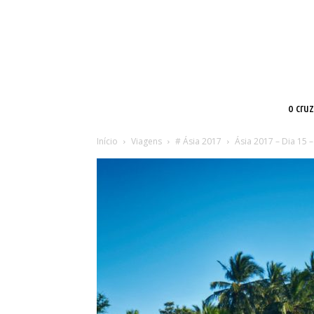
o cru
Início
Viagens
# Ásia 2017
Ásia 2017 – Dia 15