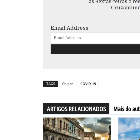
às Sextas-feiras o r
Cruzamundo
Email Address
TAGS
Chipre
COVID-19
ARTIGOS RELACIONADOS
Mais do aut