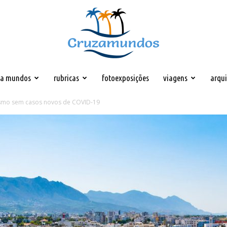
za mundos
rubricas
fotoexposições
viagens
arqu
Cruzamundos
ismo sem casos novos de COVID-19