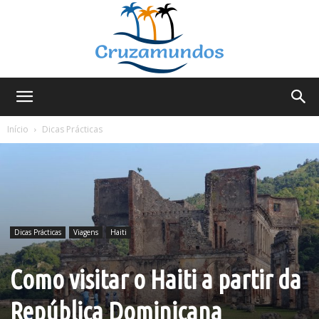
Cruzamundos
Início
Dicas Prácticas
Dicas Prácticas
Viagens
Haiti
Como visitar o Haiti a partir da
República Dominicana