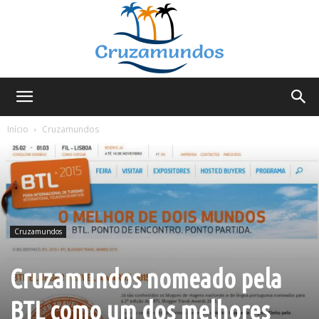
Cruzamundos
Início
Cruzamundos
Cruzamundos
Cruzamundos nomeado pela
BTL como um dos melhores