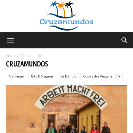
Cruzamundos
Início
Cruzamundos
CRUZAMUNDOS
A arranjar
Bits & Viagens
Cá Dentro
Coisas das Viagens