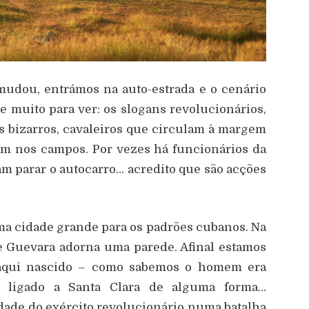
udou, entrámos na auto-estrada e o cenário
muito para ver: os slogans revolucionários,
os bizarros, cavaleiros que circulam à margem
am nos campos. Por vezes há funcionários da
m parar o autocarro… acredito que são acções
ma cidade grande para os padrões cubanos. Na
 Guevara adorna uma parede. Afinal estamos
 aqui nascido – como sabemos o homem era
 ligado a Santa Clara de alguma forma…
ade do exército revolucionário numa batalha