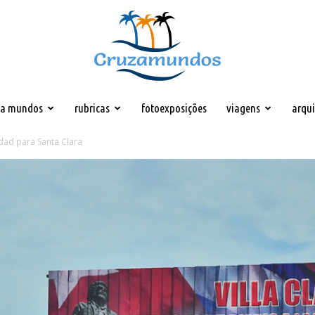
za mundos
rubricas
fotoexposições
viagens
arqu
Cruzamundos
idad para Santa Clara