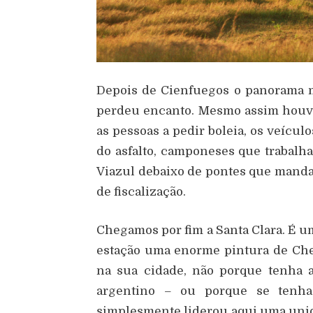
Depois de Cienfuegos o panorama m
perdeu encanto. Mesmo assim houve 
as pessoas a pedir boleia, os veícul
do asfalto, camponeses que trabalh
Viazul debaixo de pontes que manda
de fiscalização.
Chegamos por fim a Santa Clara. É u
estação uma enorme pintura de Che
na sua cidade, não porque tenha
argentino – ou porque se tenha
simplesmente liderou aqui uma unid