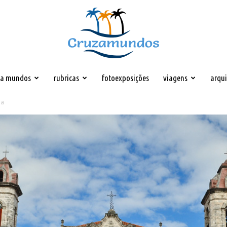
za mundos
rubricas
fotoexposições
viagens
arqu
Cruzamundos
na