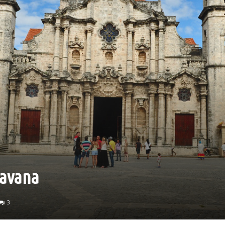
Havana
3