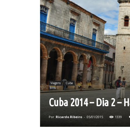
Viagens
Cuba
Cuba 2014 – Dia 2 – 
Por
Ricardo Ribeiro
-
05/01/2015
1339