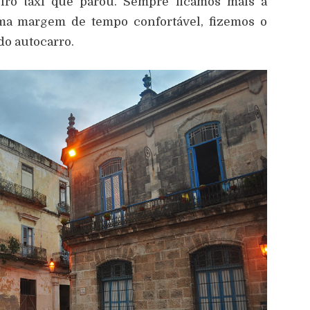
eiro táxi que parou. Sempre ficámos mais à
a margem de tempo confortável, fizemos o
do autocarro.