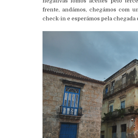
negativas fomos aceites pelo terc
frente, andámos, chegámos com um
check-in e esperámos pela chegada 