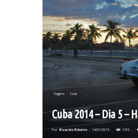
Viagens
Cuba
Cuba 2014 – Dia 5 – 
Por
Ricardo Ribeiro
-
14/01/2015
1195