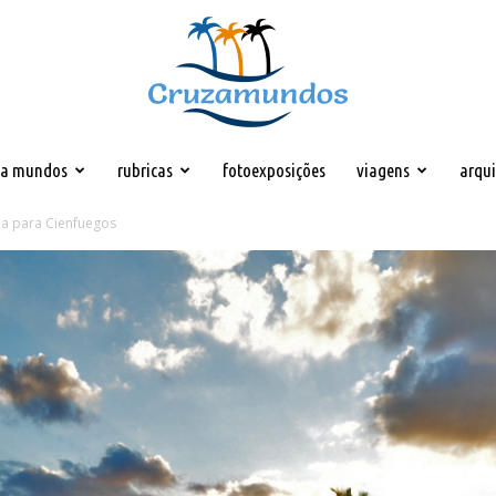
za mundos
rubricas
fotoexposições
viagens
arqu
Cruzamundos
na para Cienfuegos