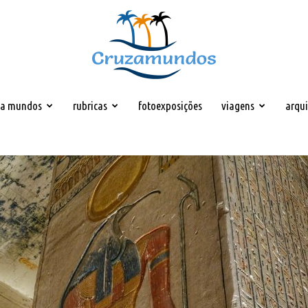
za mundos
rubricas
fotoexposições
viagens
arqu
Cruzamundos