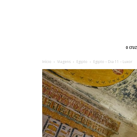
o cru
Início
Viagens
Egipto
Egipto – Dia 11 – Luxor