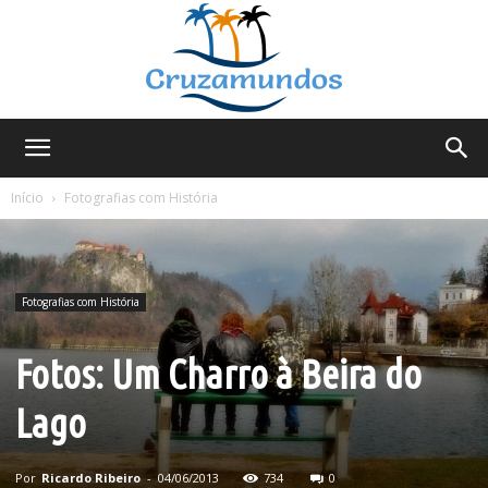
Cruzamundos
Início
Fotografias com História
Fotografias com História
Fotos: Um Charro à Beira do
Lago
Por
Ricardo Ribeiro
-
04/06/2013
734
0