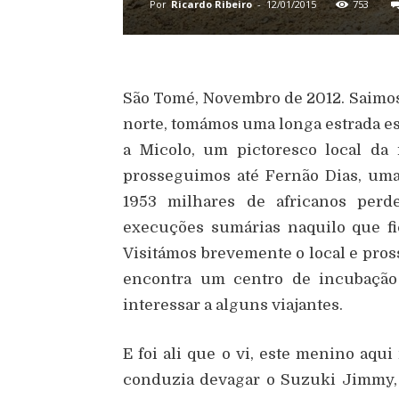
Por
Ricardo Ribeiro
-
12/01/2015
753
São Tomé, Novembro de 2012. Saimos
norte, tomámos uma longa estrada es
a Micolo, um pictoresco local da i
prosseguimos até Fernão Dias, uma 
1953 milhares de africanos perd
execuções sumárias naquilo que 
Visitámos brevemente o local e pro
encontra um centro de incubação 
interessar a alguns viajantes.
E foi ali que o vi, este menino aqui
conduzia devagar o Suzuki Jimmy, a