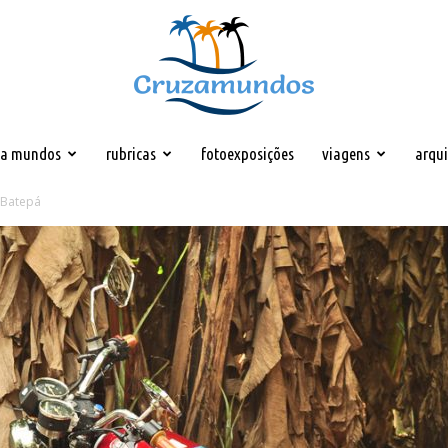
za mundos
rubricas
fotoexposições
viagens
arqu
Cruzamundos
 Batepá